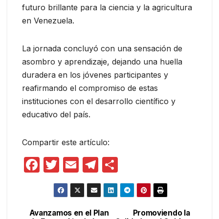
futuro brillante para la ciencia y la agricultura
en Venezuela.
La jornada concluyó con una sensación de
asombro y aprendizaje, dejando una huella
duradera en los jóvenes participantes y
reafirmando el compromiso de estas
instituciones con el desarrollo científico y
educativo del país.
Compartir este artículo:
F
T
E
T
C
a
w
m
el
o
c
itt
ail
e
m
e
er
gr
p
Avanzamos en el Plan
Promoviendo la
Navegación