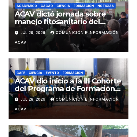
ACADEMICO
CACAO
CIENCIA
FORMACIÓN
NOTICIAS
ACAV dictó jornada sobre
manejo fitosanitario del
cacao a productores del
JUL 29, 2026
COMUNICIÓN E INFORMACIÓN
estado Barinas
ACAV
CAFÉ
CIENCIA
EVENTO
FORMACIÓN
ACAV dio inicio a la III Cohorte
del Programa de Formación
en Producción y Manejo de
JUL 28, 2026
COMUNICIÓN E INFORMACIÓN
Sistemas Sustentables de
ACAV
Café