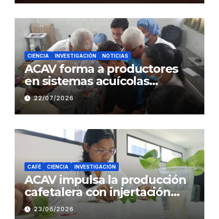
Café
CIENCIA
INVESTIGACIÓN
NOTICIAS
ACAV forma a productores
en sistemas acuícolas
sustentables en Barinas
22/07/2026
CAFÉ
CIENCIA
INVESTIGACIÓN
ACAV impulsa la producción
cafetalera con injertación
hipocotiledonaria
23/06/2026