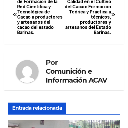
de Formación de la
Calidad en el Cultivo
b
a
ar
Red Científica y
del Cacao: Formación
de
o
m
tir
Tecnológica de
Teórica y Práctica a
Cacao a productores
técnicos,
entradas
o
y artesanos del
productores y
cacao del estado
artesanos del Estado
k
Barinas.
Barinas.
Por
Comunición e
Información ACAV
Entrada relacionada