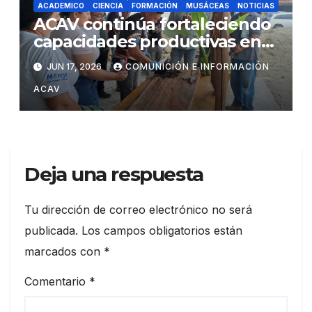
ACADEMICO
CIENCIA
FORMACIÓN
MUSÁCEAS
NOTICIAS
ACAV continúa fortaleciendo
capacidades productivas en
los territorios mediante
JUN 17, 2026
COMUNICIÓN E INFORMACIÓN
formación en propagación y
ACAV
sanidad vegetal de musáceas
Deja una respuesta
Tu dirección de correo electrónico no será
publicada.
Los campos obligatorios están
marcados con
*
Comentario
*