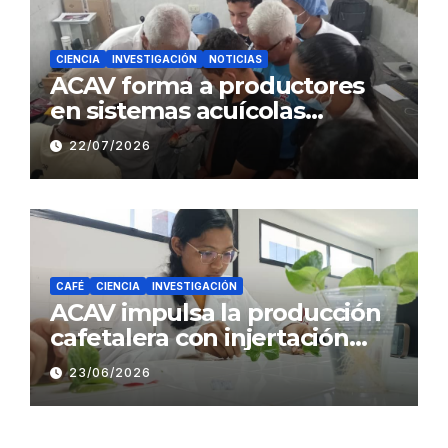
CIENCIA
INVESTIGACIÓN
NOTICIAS
ACAV forma a productores
en sistemas acuícolas
sustentables en Barinas
22/07/2026
CAFÉ
CIENCIA
INVESTIGACIÓN
ACAV impulsa la producción
cafetalera con injertación
hipocotiledonaria
23/06/2026