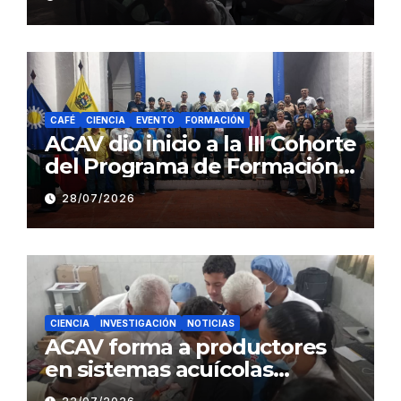
estado Barinas
CAFÉ
CIENCIA
EVENTO
FORMACIÓN
ACAV dio inicio a la III Cohorte
del Programa de Formación
en Producción y Manejo de
28/07/2026
Sistemas Sustentables de
Café
CIENCIA
INVESTIGACIÓN
NOTICIAS
ACAV forma a productores
en sistemas acuícolas
sustentables en Barinas