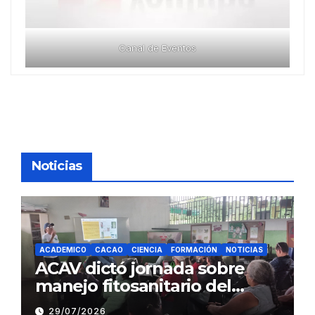
Canal de Eventos
Noticias
ACADEMICO
CACAO
CIENCIA
FORMACIÓN
NOTICIAS
ACAV dictó jornada sobre
manejo fitosanitario del
cacao a productores del
29/07/2026