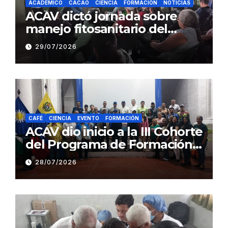
ACADEMICO
CACAO
CIENCIA
FORMACIÓN
NOTICIAS
ACAV dictó jornada sobre
manejo fitosanitario del
cacao a productores del
29/07/2026
estado Barinas
CAFÉ
CIENCIA
EVENTO
FORMACIÓN
ACAV dio inicio a la III Cohorte
del Programa de Formación
en Producción y Manejo de
28/07/2026
Sistemas Sustentables de
Café