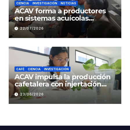
CIENCIA
INVESTIGACIÓN
NOTICIAS
ACAV forma a productores
en sistemas acuícolas
sustentables en Barinas
22/07/2026
CAFÉ
CIENCIA
INVESTIGACIÓN
ACAV impulsa la producción
cafetalera con injertación
hipocotiledonaria
23/06/2026