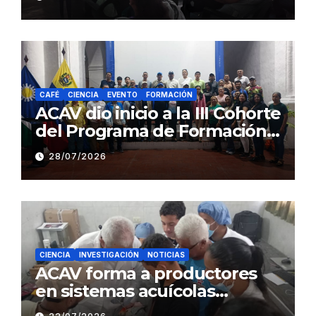
estado Barinas
CAFÉ
CIENCIA
EVENTO
FORMACIÓN
ACAV dio inicio a la III Cohorte
del Programa de Formación
en Producción y Manejo de
28/07/2026
Sistemas Sustentables de
Café
CIENCIA
INVESTIGACIÓN
NOTICIAS
ACAV forma a productores
en sistemas acuícolas
sustentables en Barinas