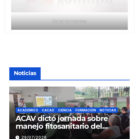
Canal de Eventos
Noticias
ACADEMICO
CACAO
CIENCIA
FORMACIÓN
NOTICIAS
ACAV dictó jornada sobre
manejo fitosanitario del
cacao a productores del
29/07/2026