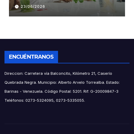
hipocotiledonaria
23/06/2026
ENCUÉNTRANOS
Direccion: Carretera vía Balconcito, Kilómetro 21, Caserío
Quebrada Negra. Municipio: Alberto Arvelo Torrealba. Estado:
Barinas - Venezuela. Código Postal: 5201. Rif: G-20009847-3
Teléfonos: 0273-5324095, 0273-5335055.