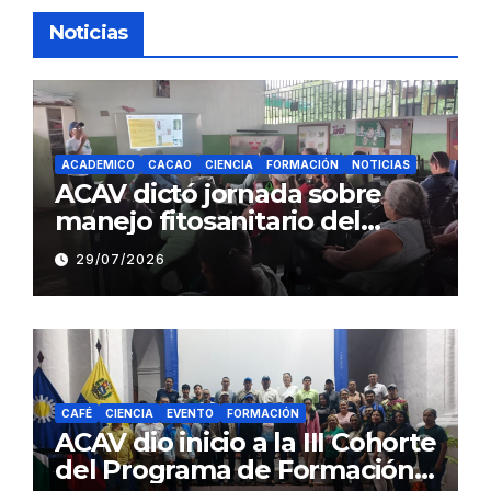
Noticias
ACADEMICO
CACAO
CIENCIA
FORMACIÓN
NOTICIAS
ACAV dictó jornada sobre
manejo fitosanitario del
cacao a productores del
29/07/2026
estado Barinas
CAFÉ
CIENCIA
EVENTO
FORMACIÓN
ACAV dio inicio a la III Cohorte
del Programa de Formación