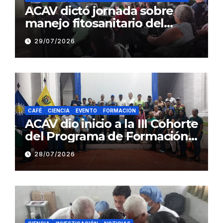
ACAV dictó jornada sobre
manejo fitosanitario del
cacao a productores del
29/07/2026
estado Barinas
CAFÉ
CIENCIA
EVENTO
FORMACIÓN
ACAV dio inicio a la III Cohorte
del Programa de Formación
en Producción y Manejo de
28/07/2026
Sistemas Sustentables de
Café