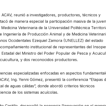
la ACAV, reunió a investigadores, productores, técnicos y
stacó de manera especial la participación masiva de la juve
 Medicina Veterinaria de la Universidad Politécnica Territori
e Ingeniería de Producción Animal y de Medicina Veterinari
lanos Occidentales Ezequiel Zamora (UNELLEZ) del estado
acompañamiento institucional de representantes del Insope
r Estadal del Ministro del Poder Popular de Pesca y Acuicul
cuicultura, y dos reconocidos productores.
onencias especializadas enfocadas en aspectos fundamental
 ACAV, Ing. Yenni Gómez, presentó la conferencia “Etapas d
al de aguas cálidas”, donde abordó criterios técnicos
iencia de los sistemas acuícolas.
o Castillo, desarrolló la ponencia “Innovación en el manej