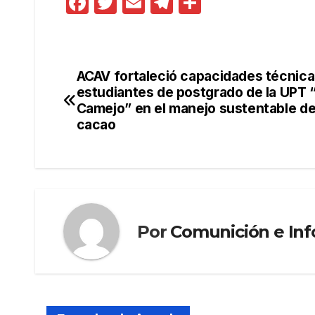
F
T
E
T
C
a
w
m
el
o
c
itt
ail
e
m
e
er
gr
p
ACAV fortaleció capacidades técnica
Navegación
b
a
ar
estudiantes de postgrado de la UPT 
de
Camejo” en el manejo sustentable de
o
m
tir
cacao
o
entradas
k
Por
Comunición e In