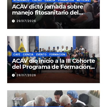
ACADEMICO
CACAO
CIENCIA
FORMACIÓN
NOTICIAS
ACAV dictó jornada sobre
manejo fitosanitario del
cacao a productores del
29/07/2026
estado Barinas
CAFÉ
CIENCIA
EVENTO
FORMACIÓN
ACAV dio inicio a la III Cohorte
del Programa de Formación
en Producción y Manejo de
28/07/2026
Sistemas Sustentables de
Café