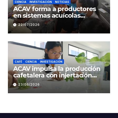
CIENCIA
INVESTIGACIÓN
NOTICIAS
ACAV forma a productores
en sistemas acuícolas
sustentables en Barinas
22/07/2026
CAFÉ
CIENCIA
INVESTIGACIÓN
ACAV impulsa la producción
cafetalera con injertación
hipocotiledonaria
23/06/2026