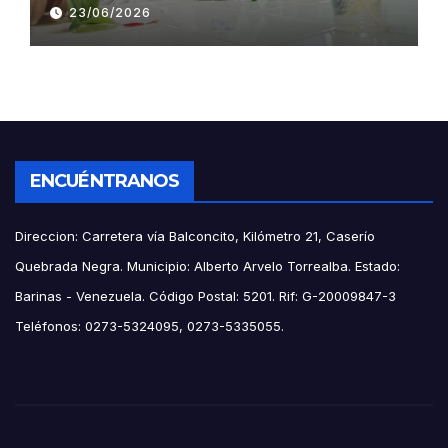
hipocotiledonaria
23/06/2026
ENCUÉNTRANOS
Direccion: Carretera vía Balconcito, Kilómetro 21, Caserío
Quebrada Negra. Municipio: Alberto Arvelo Torrealba. Estado:
Barinas - Venezuela. Código Postal: 5201. Rif: G-20009847-3
Teléfonos: 0273-5324095, 0273-5335055.