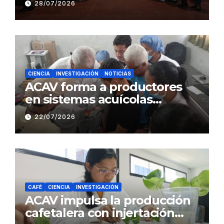
28/07/2026
Sistemas Sustentables de
Café
CIENCIA
INVESTIGACIÓN
NOTICIAS
ACAV forma a productores
en sistemas acuícolas
sustentables en Barinas
22/07/2026
CAFÉ
CIENCIA
INVESTIGACIÓN
ACAV impulsa la producción
cafetalera con injertación