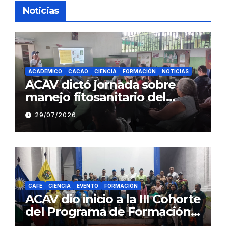
Noticias
ACADEMICO
CACAO
CIENCIA
FORMACIÓN
NOTICIAS
ACAV dictó jornada sobre
manejo fitosanitario del
cacao a productores del
29/07/2026
estado Barinas
CAFÉ
CIENCIA
EVENTO
FORMACIÓN
ACAV dio inicio a la III Cohorte
del Programa de Formación
en Producción y Manejo de