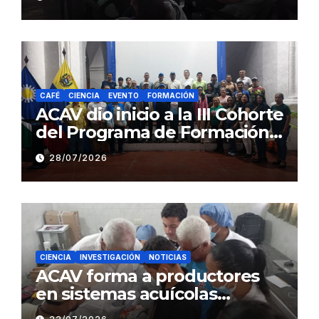
estado Barinas
CAFÉ
CIENCIA
EVENTO
FORMACIÓN
ACAV dio inicio a la III Cohorte
del Programa de Formación
en Producción y Manejo de
28/07/2026
Sistemas Sustentables de
Café
CIENCIA
INVESTIGACIÓN
NOTICIAS
ACAV forma a productores
en sistemas acuícolas
sustentables en Barinas