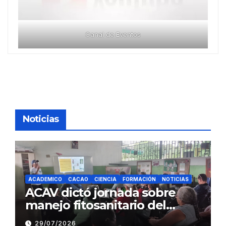
Canal de Eventos
Noticias
ACADEMICO
CACAO
CIENCIA
FORMACIÓN
NOTICIAS
ACAV dictó jornada sobre
manejo fitosanitario del
cacao a productores del
29/07/2026