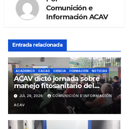
Comunición e
Información ACAV
Entrada relacionada
ACADEMICO
CACAO
CIENCIA
FORMACIÓN
NOTICIAS
ACAV dictó jornada sobre
manejo fitosanitario del
cacao a productores del
JUL 29, 2026
COMUNICIÓN E INFORMACIÓN
estado Barinas
ACAV