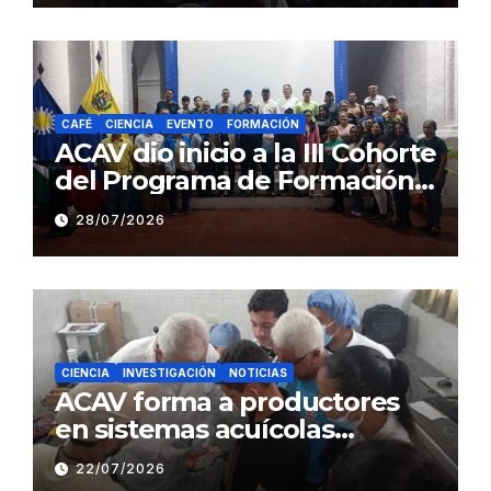
CAFÉ
CIENCIA
EVENTO
FORMACIÓN
ACAV dio inicio a la III Cohorte
del Programa de Formación
en Producción y Manejo de
28/07/2026
Sistemas Sustentables de
Café
CIENCIA
INVESTIGACIÓN
NOTICIAS
ACAV forma a productores
en sistemas acuícolas
sustentables en Barinas
22/07/2026