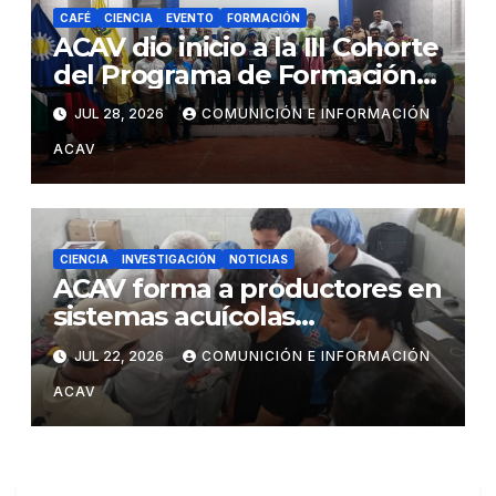
CAFÉ
CIENCIA
EVENTO
FORMACIÓN
ACAV dio inicio a la III Cohorte
del Programa de Formación
en Producción y Manejo de
JUL 28, 2026
COMUNICIÓN E INFORMACIÓN
Sistemas Sustentables de
ACAV
Café
CIENCIA
INVESTIGACIÓN
NOTICIAS
ACAV forma a productores en
sistemas acuícolas
sustentables en Barinas
JUL 22, 2026
COMUNICIÓN E INFORMACIÓN
ACAV