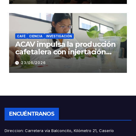
CAFÉ
CIENCIA
INVESTIGACIÓN
ACAV impulsa la producción
cafetalera con injertación
hipocotiledonaria
23/06/2026
ENCUÉNTRANOS
Direccion: Carretera vía Balconcito, Kilómetro 21, Caserío