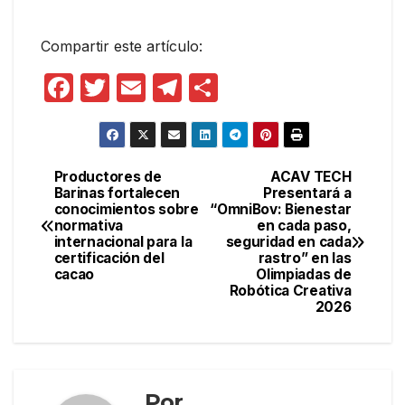
Compartir este artículo:
F
T
E
T
C
a
w
m
el
o
c
itt
ail
e
m
e
er
gr
p
Productores de
ACAV TECH
Navegación
Barinas fortalecen
Presentará a
b
a
ar
conocimientos sobre
“OmniBov: Bienestar
de
o
m
tir
normativa
en cada paso,
internacional para la
seguridad en cada
entradas
o
certificación del
rastro” en las
cacao
Olimpiadas de
k
Robótica Creativa
2026
Por