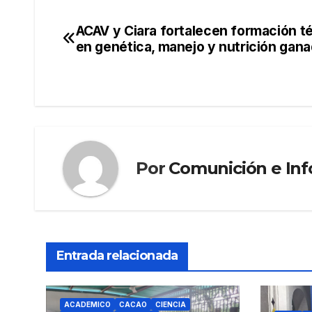
c
itt
ail
e
m
e
er
gr
p
ACAV y Ciara fortalecen formación t
Navegación
b
a
ar
en genética, manejo y nutrición gan
de
o
m
tir
o
entradas
k
Por
Comunición e In
Entrada relacionada
ACADEMICO
CACAO
CIENCIA