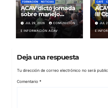
FORMACIÓN
NOTICIAS
CAFÉ
C
ACAV dictó jornada
ACAV
sobre manejo
III 
fitosanitario del
Pro
JUL 29, 2026
COMUNICIÓN
JUL 2
cacao a
Form
productores del
Prod
E INFORMACIÓN ACAV
E INFO
estado Barinas
Mane
Sust
Caf
Deja una respuesta
Tu dirección de correo electrónico no será publi
Comentario
*