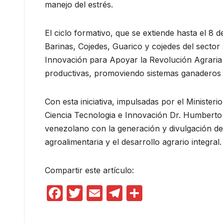
manejo del estrés.
El ciclo formativo, que se extiende hasta el 8 
Barinas, Cojedes, Guarico y cojedes del sector
Innovación para Apoyar la Revolución Agraria 
productivas, promoviendo sistemas ganaderos so
Con esta iniciativa, impulsadas por el Minister
Ciencia Tecnologia e Innovación Dr. Humberto
venezolano con la generación y divulgación del
agroalimentaria y el desarrollo agrario integral.
Compartir este artículo:
F
T
E
T
C
a
w
m
el
o