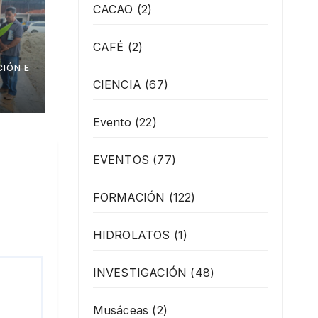
CACAO
(2)
CAFÉ
(2)
IÓN E
os
CIENCIA
(67)
ante
Evento
(22)
 de
EVENTOS
(77)
FORMACIÓN
(122)
HIDROLATOS
(1)
INVESTIGACIÓN
(48)
Musáceas
(2)