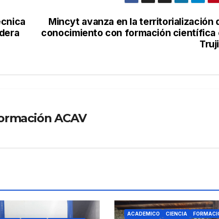
écnica
Mincyt avanza en la territorialización 
adera
conocimiento con formación científica
Truji
formación ACAV
ACADEMICO
CIENCIA
FORMACI