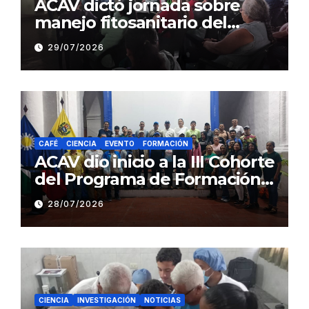
ACAV dictó jornada sobre
manejo fitosanitario del
cacao a productores del
29/07/2026
estado Barinas
CAFÉ
CIENCIA
EVENTO
FORMACIÓN
ACAV dio inicio a la III Cohorte
del Programa de Formación
en Producción y Manejo de
28/07/2026
Sistemas Sustentables de
Café
CIENCIA
INVESTIGACIÓN
NOTICIAS