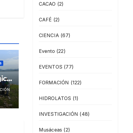
CACAO
(2)
CAFÉ
(2)
CIENCIA
(67)
Evento
(22)
S
EVENTOS
(77)
ica
FORMACIÓN
(122)
los
CIÓN
HIDROLATOS
(1)
 la
INVESTIGACIÓN
(48)
Musáceas
(2)