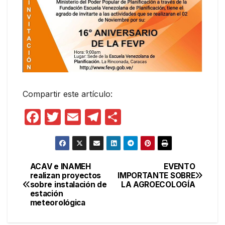
Compartir este artículo:
F
T
E
T
C
a
w
m
el
o
c
itt
ail
e
m
e
er
gr
p
ACAV e INAMEH
EVENTO
Navegación
realizan proyectos
IMPORTANTE SOBRE
b
a
ar
sobre instalación de
LA AGROECOLOGÍA
de
o
m
tir
estación
meteorológica
entradas
o