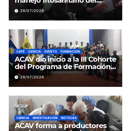
manejo fitosanitario del
cacao a productores del
29/07/2026
estado Barinas
CAFÉ
CIENCIA
EVENTO
FORMACIÓN
ACAV dio inicio a la III Cohorte
del Programa de Formación
en Producción y Manejo de
28/07/2026
Sistemas Sustentables de
Café
CIENCIA
INVESTIGACIÓN
NOTICIAS
ACAV forma a productores