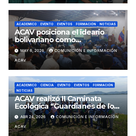
ACADEMICO
EVENTO
EVENTOS
FORMACIÓN
NOTICIAS
ACAV posiciona el ideario
bolivariano como
fundamento de la soberanía
MAY 6, 2026
COMUNICIÓN E INFORMACIÓN
agrícola nacional
ACAV
ACADEMICO
CIENCIA
EVENTO
EVENTOS
FORMACIÓN
NOTICIAS
ACAV realizó II Caminata
Ecológica “Guardianes de los
Embalses” en el marco del
ABR 24, 2026
COMUNICIÓN E INFORMACIÓN
Día de la Tierra y su 16°
ACAV
aniversario