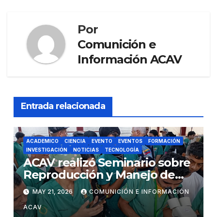
k
Por
Comunición e
Información ACAV
Entrada relacionada
ACADEMICO
CIENCIA
EVENTO
EVENTOS
FORMACIÓN
INVESTIGACIÓN
NOTICIAS
TECNOLOGÍA
ACAV realizó Seminario sobre
Reproducción y Manejo de
Peces Reofílicos
MAY 21, 2026
COMUNICIÓN E INFORMACIÓN
ACAV