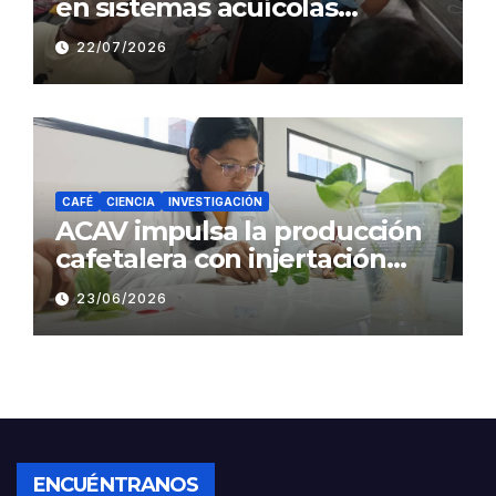
en sistemas acuícolas
sustentables en Barinas
22/07/2026
CAFÉ
CIENCIA
INVESTIGACIÓN
ACAV impulsa la producción
cafetalera con injertación
hipocotiledonaria
23/06/2026
ENCUÉNTRANOS