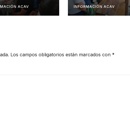
entables en
productivas en l
nas
territorios medi
RMACIÓN ACAV
INFORMACIÓN ACAV
formación en
propagación y
sanidad vegetal
musáceas
cada.
Los campos obligatorios están marcados con
*