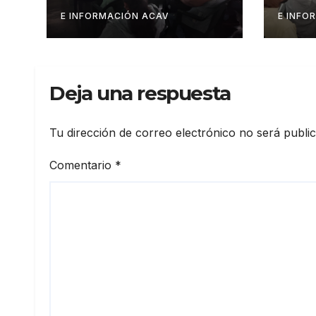
cacao a
sust
productores del
Bari
E INFORMACIÓN ACAV
E INFO
estado Barinas
Deja una respuesta
Tu dirección de correo electrónico no será publi
Comentario
*