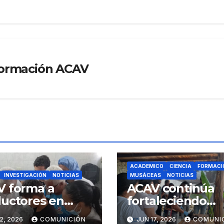
formación ACAV
ACADEMICO
CIENCIA
FORMACI
INVESTIGACIÓN
NOTICIAS
MUSÁCEAS
NOTICIAS
V forma a
ACAV continúa
uctores en
fortaleciendo
emas acuícolas
capacidades
2, 2026
COMUNICIÓN
JUN 17, 2026
COMUNIC