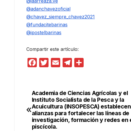
@jaarreaza.ve
@adanchavezoficial
@chavez_siempre_chavez2021
@fundacitebarinas
@ipostelbarinas
Compartir este artículo:
F
T
E
T
C
a
w
m
el
o
c
itt
ail
e
m
e
er
gr
p
Academia de Ciencias Agrícolas y el
Navegación
b
a
ar
Instituto Socialista de la Pesca y la
de
Acuicultura (INSOPESCA) establecen
o
m
tir
alianzas para fortalecer las líneas de
o
entradas
investigación, formación y redes en 
k
piscícola.