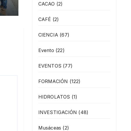
os
CACAO
(2)
ante
CAFÉ
(2)
 de
CIENCIA
(67)
Evento
(22)
EVENTOS
(77)
FORMACIÓN
(122)
HIDROLATOS
(1)
INVESTIGACIÓN
(48)
Musáceas
(2)