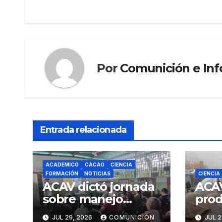
Por
Comunición e In
Entrada relacionada
ACADEMICO
CACAO
CIENCIA
FORMACIÓN
NOTICIAS
CIENCIA
ACAV dictó jornada
ACA
sobre manejo
prod
fitosanitario del
sist
JUL 29, 2026
COMUNICIÓN
JUL 2