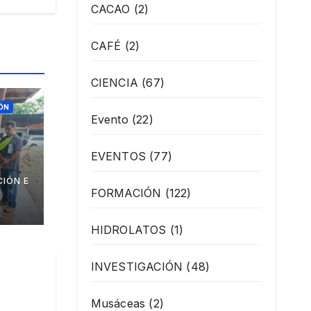
CACAO
(2)
CAFÉ
(2)
CIENCIA
(67)
ÓN
Evento
(22)
EVENTOS
(77)
IÓN E
os
FORMACIÓN
(122)
ante
HIDROLATOS
(1)
 de
INVESTIGACIÓN
(48)
Musáceas
(2)