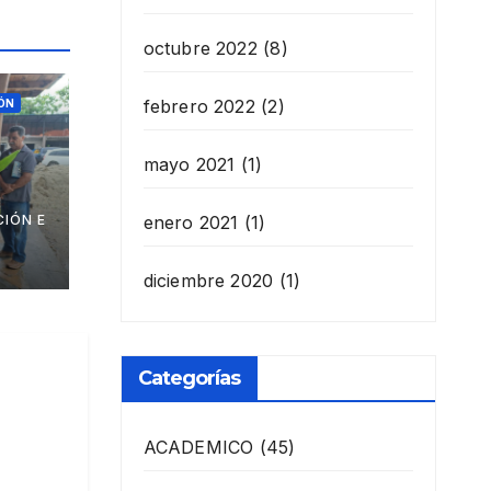
octubre 2022
(8)
febrero 2022
(2)
ÓN
mayo 2021
(1)
IÓN E
enero 2021
(1)
os
ante
diciembre 2020
(1)
 de
Categorías
ACADEMICO
(45)