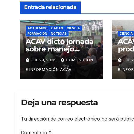
Entrada relacionada
ACADEMICO
CACAO
CIENCIA
FORMACIÓN
NOTICIAS
CIENCIA
ACAV dictó jornada
ACA
sobre manejo
prod
fitosanitario del
sist
JUL 29, 2026
COMUNICIÓN
JUL 2
cacao a
sust
productores del
Bari
E INFORMACIÓN ACAV
E INFO
estado Barinas
Deja una respuesta
Tu dirección de correo electrónico no será publi
Comentario
*