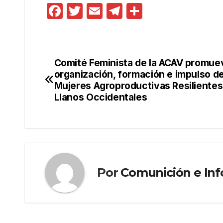
F
T
E
T
C
a
w
m
el
o
c
itt
ail
e
m
e
er
gr
p
Comité Feminista de la ACAV promuev
Navegación
b
a
ar
organización, formación e impulso de
de
Mujeres Agroproductivas Resilientes
o
m
tir
Llanos Occidentales
o
entradas
k
Por
Comunición e In