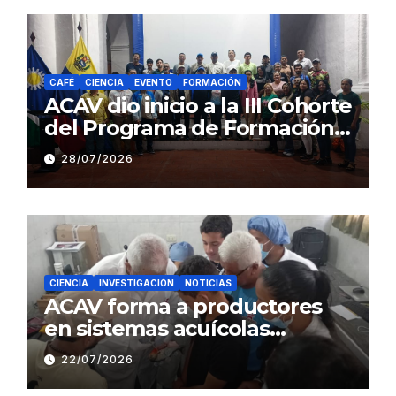
CAFÉ
CIENCIA
EVENTO
FORMACIÓN
ACAV dio inicio a la III Cohorte
del Programa de Formación
en Producción y Manejo de
28/07/2026
Sistemas Sustentables de
Café
CIENCIA
INVESTIGACIÓN
NOTICIAS
ACAV forma a productores
en sistemas acuícolas
sustentables en Barinas
22/07/2026