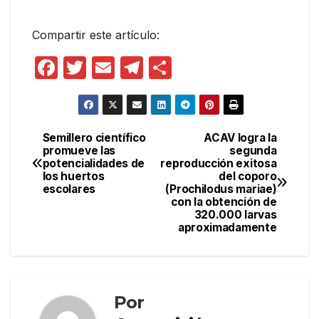
Compartir este artículo:
F
T
E
T
C
a
w
m
el
o
c
itt
ail
e
m
e
er
gr
p
Semillero científico
ACAV logra la
Navegación
promueve las
segunda
b
a
ar
potencialidades de
reproducción exitosa
de
o
m
tir
los huertos
del coporo
escolares
(Prochilodus mariae)
entradas
o
con la obtención de
320.000 larvas
k
aproximadamente
Por