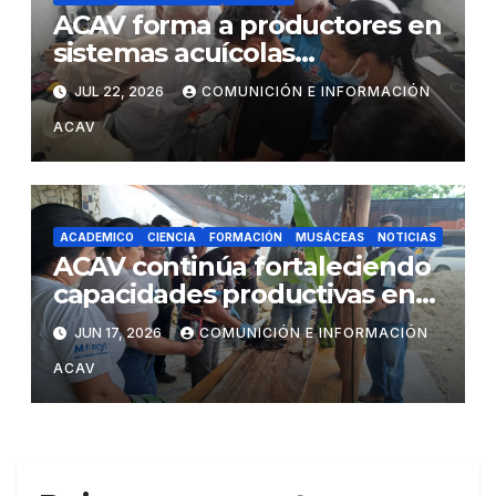
ACAV forma a productores en
sistemas acuícolas
sustentables en Barinas
JUL 22, 2026
COMUNICIÓN E INFORMACIÓN
ACAV
ACADEMICO
CIENCIA
FORMACIÓN
MUSÁCEAS
NOTICIAS
ACAV continúa fortaleciendo
capacidades productivas en
los territorios mediante
JUN 17, 2026
COMUNICIÓN E INFORMACIÓN
formación en propagación y
ACAV
sanidad vegetal de musáceas