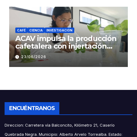
CAFÉ
CIENCIA
INVESTIGACIÓN
ACAV impulsa la producción
cafetalera con injertación
hipocotiledonaria
23/06/2026
ENCUÉNTRANOS
Direccion: Carretera vía Balconcito, Kilómetro 21, Caserío
Quebrada Negra. Municipio: Alberto Arvelo Torrealba. Estado: