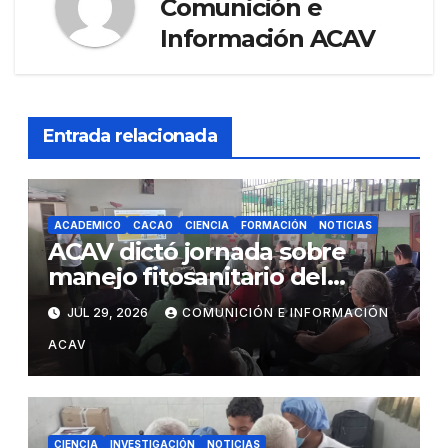
Comunición e
Información ACAV
Entrada relacionada
ACADEMICO
CACAO
CIENCIA
FORMACIÓN
NOTICIAS
ACAV dictó jornada sobre
manejo fitosanitario del
cacao a productores del
JUL 29, 2026
COMUNICIÓN E INFORMACIÓN
estado Barinas
ACAV
CIENCIA
INVESTIGACIÓN
NOTICIAS