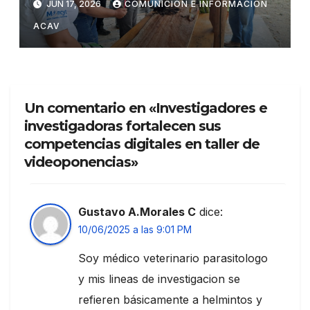
JUN 17, 2026
COMUNICIÓN E INFORMACIÓN
formación en propagación y
ACAV
sanidad vegetal de musáceas
Un comentario en «Investigadores e
investigadoras fortalecen sus
competencias digitales en taller de
videoponencias»
Gustavo A.Morales C
dice:
10/06/2025 a las 9:01 PM
Soy médico veterinario parasitologo
y mis lineas de investigacion se
refieren básicamente a helmintos y