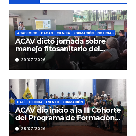
ACADEMICO
CACAO
CIENCIA
FORMACIÓN
NOTICIAS
ACAV dictó jornada sobre
manejo fitosanitario del
cacao a productores del
29/07/2026
estado Barinas
CAFÉ
CIENCIA
EVENTO
FORMACIÓN
ACAV dio inicio a la III Cohorte
del Programa de Formación
en Producción y Manejo de
28/07/2026
Sistemas Sustentables de