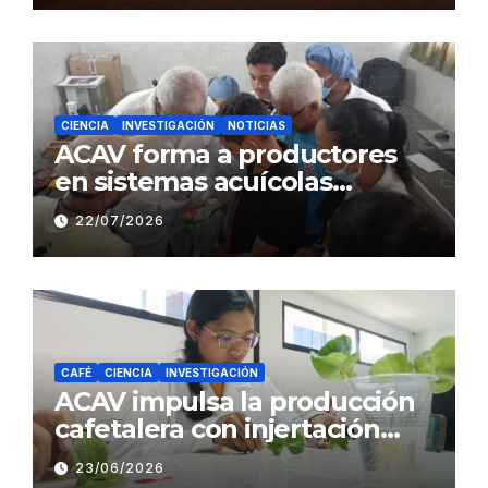
Café
CIENCIA
INVESTIGACIÓN
NOTICIAS
ACAV forma a productores
en sistemas acuícolas
sustentables en Barinas
22/07/2026
CAFÉ
CIENCIA
INVESTIGACIÓN
ACAV impulsa la producción
cafetalera con injertación
hipocotiledonaria
23/06/2026