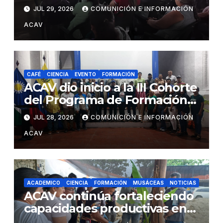
cacao a productores del
JUL 29, 2026
COMUNICIÓN E INFORMACIÓN
estado Barinas
ACAV
CAFÉ
CIENCIA
EVENTO
FORMACIÓN
ACAV dio inicio a la III Cohorte
del Programa de Formación
en Producción y Manejo de
JUL 28, 2026
COMUNICIÓN E INFORMACIÓN
Sistemas Sustentables de
ACAV
Café
ACADEMICO
CIENCIA
FORMACIÓN
MUSÁCEAS
NOTICIAS
ACAV continúa fortaleciendo
capacidades productivas en
los territorios mediante