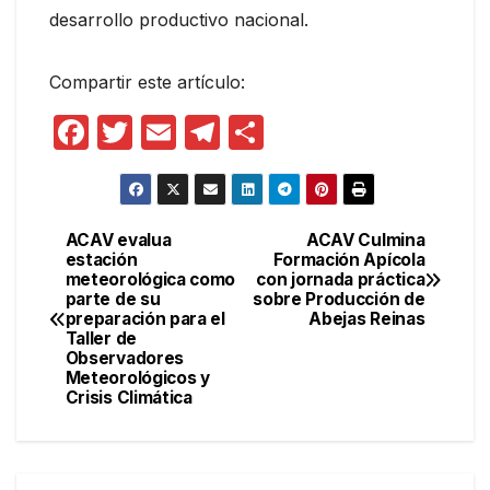
desarrollo productivo nacional.
Compartir este artículo:
F
T
E
T
C
a
w
m
el
o
c
itt
ail
e
m
e
er
gr
p
ACAV evalua
ACAV Culmina
Navegación
estación
Formación Apícola
b
a
ar
meteorológica como
con jornada práctica
de
o
m
tir
parte de su
sobre Producción de
preparación para el
Abejas Reinas
entradas
o
Taller de
Observadores
k
Meteorológicos y
Crisis Climática