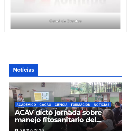
Canal de Eventos
Noticias
ACADEMICO
CACAO
CIENCIA
FORMACIÓN
NOTICIAS
ACAV dictó jornada sobre
manejo fitosanitario del
cacao a productores del
29/07/2026