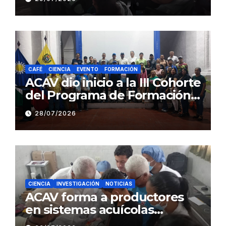
estado Barinas
CAFÉ
CIENCIA
EVENTO
FORMACIÓN
ACAV dio inicio a la III Cohorte
del Programa de Formación
en Producción y Manejo de
28/07/2026
Sistemas Sustentables de
Café
CIENCIA
INVESTIGACIÓN
NOTICIAS
ACAV forma a productores
en sistemas acuícolas
sustentables en Barinas