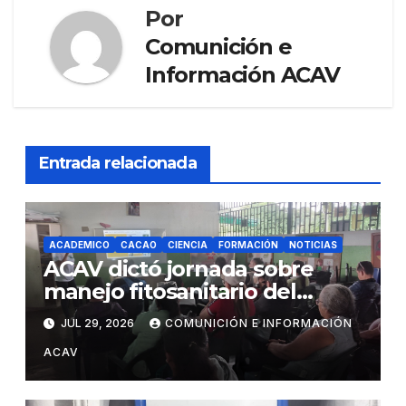
Por
Comunición e
Información ACAV
Entrada relacionada
ACADEMICO
CACAO
CIENCIA
FORMACIÓN
NOTICIAS
ACAV dictó jornada sobre
manejo fitosanitario del
cacao a productores del
JUL 29, 2026
COMUNICIÓN E INFORMACIÓN
estado Barinas
ACAV