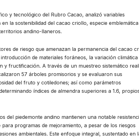
ífico y tecnológico del Rubro Cacao, analizó variables
 en la sostenibilidad del cacao criollo, especie emblemática
territorios andino-llaneros.
actores de riesgo que amenazan la permanencia del cacao cri
 introducción de materiales foráneos, la variación climática
n y fructificación. A través de un muestreo sistemático rea
calizaron 57 árboles promisorios y se evaluaron sus
gosidad del fruto y cotiledones; así como parámetros
determinando índices de almendra superiores a 1.6, propio
los del piedemonte andino mantienen una notable resistenc
te para programas de mejoramiento, a pesar de los riesgos
presiones ambientales. Este enfoque integral, sustentado en l