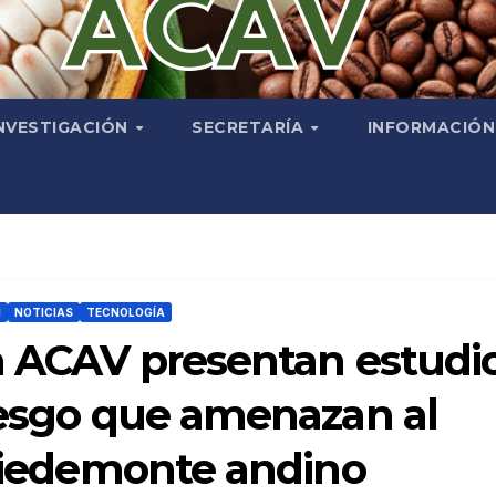
NVESTIGACIÓN
SECRETARÍA
INFORMACIÓ
N
NOTICIAS
TECNOLOGÍA
la ACAV presentan estudi
iesgo que amenazan al
 piedemonte andino