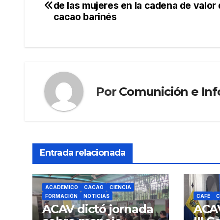
b
a
ar
de las mujeres en la cadena de valor 
de
cacao barinés
o
m
tir
o
entradas
k
Por
Comunición e In
Entrada relacionada
ACADEMICO
CACAO
CIENCIA
FORMACIÓN
NOTICIAS
CAFÉ
C
ACAV dictó jornada
ACAV