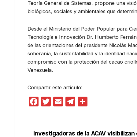
Teoría General de Sistemas, propone una visi
biológicos, sociales y ambientales que determina
Desde el Ministerio del Poder Popular para Cien
Tecnología e Innovación Dr. Humberto Fernánd
de las orientaciones del presidente Nicolás M
soberanía, la sustentabilidad y la identidad nac
compromiso con la protección del cacao crioll
Venezuela.
Compartir este artículo:
F
T
E
T
C
a
w
m
el
o
c
itt
ail
e
m
e
er
gr
p
Investigadoras de la ACAV visibilizan e
Navegación