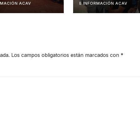
ucción y
Barinas
RMACIÓN ACAV
E INFORMACIÓN ACAV
jo de Sistemas
entables de
é
cada.
Los campos obligatorios están marcados con
*