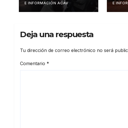
productores del
Prod
E INFORMACIÓN ACAV
E INFO
estado Barinas
Mane
Sust
Caf
Deja una respuesta
Tu dirección de correo electrónico no será publi
Comentario
*