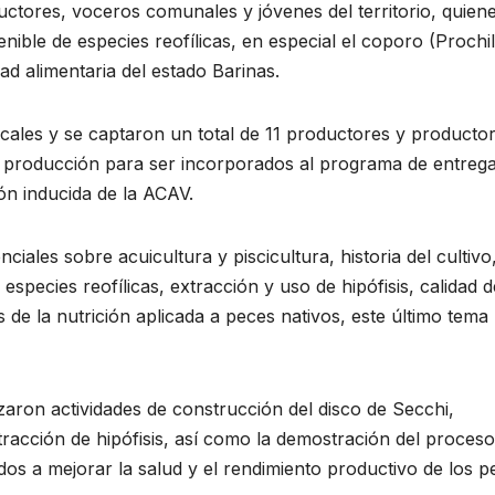
ductores, voceros comunales y jóvenes del territorio, quien
enible de especies reofílicas, en especial el coporo (Prochi
ad alimentaria del estado Barinas.
ocales y se captaron un total de 11 productores y producto
e producción para ser incorporados al programa de entreg
ón inducida de la ACAV.
iales sobre acuicultura y piscicultura, historia del cultivo
species reofílicas, extracción y uso de hipófisis, calidad d
 de la nutrición aplicada a peces nativos, este último tema
lizaron actividades de construcción del disco de Secchi,
xtracción de hipófisis, así como la demostración del proceso
dos a mejorar la salud y el rendimiento productivo de los p