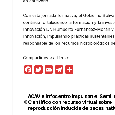
en cautiverio.
Con esta jornada formativa, el Gobierno Boliva
continúa fortaleciendo la formación y la invest
Innovación Dr. Humberto Fernández-Morán y de
Innovación, impulsando prácticas sustentables 
responsable de los recursos hidrobiológicos del 
Compartir este artículo:
F
T
E
T
C
a
w
m
el
o
c
itt
ail
e
m
e
er
gr
p
ACAV e Infocentro impulsan el Semill
Navegación
b
a
ar
Científico con recurso virtual sobre
de
reproducción inducida de peces nat
o
m
tir