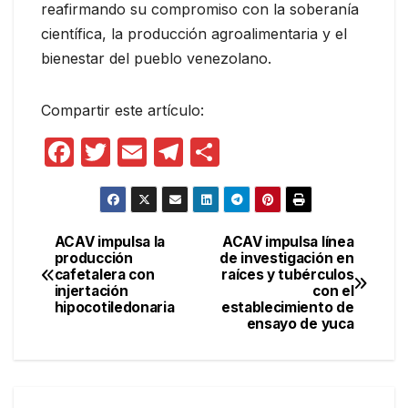
reafirmando su compromiso con la soberanía
científica, la producción agroalimentaria y el
bienestar del pueblo venezolano.
Compartir este artículo:
F
T
E
T
C
a
w
m
el
o
c
itt
ail
e
m
e
er
gr
p
ACAV impulsa la
ACAV impulsa línea
Navegación
producción
de investigación en
b
a
ar
cafetalera con
raíces y tubérculos
de
o
m
tir
injertación
con el
hipocotiledonaria
establecimiento de
entradas
o
ensayo de yuca
k