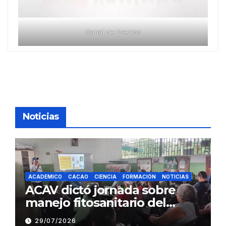
Canal de Eventos
Noticias
ACADEMICO
CACAO
CIENCIA
FORMACIÓN
NOTICIAS
ACAV dictó jornada sobre
manejo fitosanitario del
cacao a productores del
29/07/2026