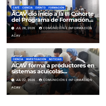
CAFÉ
CIENCIA
EVENTO
FORMACIÓN
ACAV dio inicio a la III Cohorte
del Programa de Formación
en Producción y Manejo de
JUL 28, 2026
COMUNICIÓN E INFORMACIÓN
Sistemas Sustentables de
ACAV
Café
CIENCIA
INVESTIGACIÓN
NOTICIAS
ACAV forma a productores en
sistemas acuícolas
sustentables en Barinas
JUL 22, 2026
COMUNICIÓN E INFORMACIÓN
ACAV