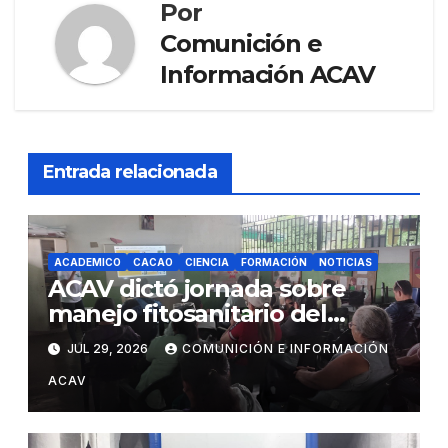
Por
Comunición e
Información ACAV
Entrada relacionada
ACADEMICO
CACAO
CIENCIA
FORMACIÓN
NOTICIAS
ACAV dictó jornada sobre
manejo fitosanitario del
cacao a productores del
JUL 29, 2026
COMUNICIÓN E INFORMACIÓN
estado Barinas
ACAV