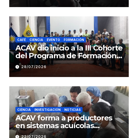
estado Barinas
CAFÉ
CIENCIA
EVENTO
FORMACIÓN
ACAV dio inicio a la III Cohorte
del Programa de Formación
en Producción y Manejo de
28/07/2026
Sistemas Sustentables de
Café
CIENCIA
INVESTIGACIÓN
NOTICIAS
ACAV forma a productores
en sistemas acuícolas
sustentables en Barinas
22/07/2026