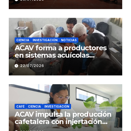
Sistemas Sustentables de
Café
CIENCIA
INVESTIGACIÓN
NOTICIAS
ACAV forma a productores
en sistemas acuícolas
sustentables en Barinas
22/07/2026
CAFÉ
CIENCIA
INVESTIGACIÓN
ACAV impulsa la producción
cafetalera con injertación
hipocotiledonaria