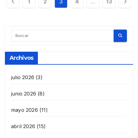
Paginación
1
2
3
4
…
13
de
entradas
Archivos
julio 2026
(3)
junio 2026
(8)
mayo 2026
(11)
abril 2026
(15)