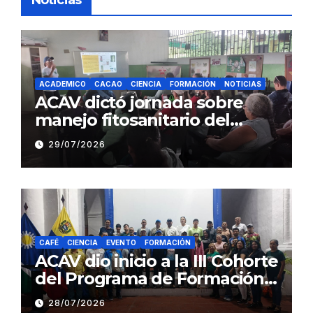
Noticias
ACADEMICO
CACAO
CIENCIA
FORMACIÓN
NOTICIAS
ACAV dictó jornada sobre
manejo fitosanitario del
cacao a productores del
29/07/2026
estado Barinas
CAFÉ
CIENCIA
EVENTO
FORMACIÓN
ACAV dio inicio a la III Cohorte
del Programa de Formación
en Producción y Manejo de
28/07/2026