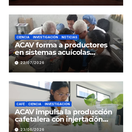
Sistemas Sustentables de
Café
CIENCIA
INVESTIGACIÓN
NOTICIAS
ACAV forma a productores
en sistemas acuícolas
sustentables en Barinas
22/07/2026
CAFÉ
CIENCIA
INVESTIGACIÓN
ACAV impulsa la producción
cafetalera con injertación
hipocotiledonaria
23/06/2026