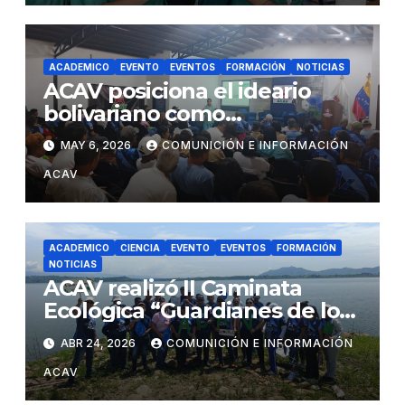
ACADEMICO
EVENTO
EVENTOS
FORMACIÓN
NOTICIAS
ACAV posiciona el ideario
bolivariano como
fundamento de la soberanía
MAY 6, 2026
COMUNICIÓN E INFORMACIÓN
agrícola nacional
ACAV
ACADEMICO
CIENCIA
EVENTO
EVENTOS
FORMACIÓN
NOTICIAS
ACAV realizó II Caminata
Ecológica “Guardianes de los
Embalses” en el marco del
ABR 24, 2026
COMUNICIÓN E INFORMACIÓN
Día de la Tierra y su 16°
ACAV
aniversario