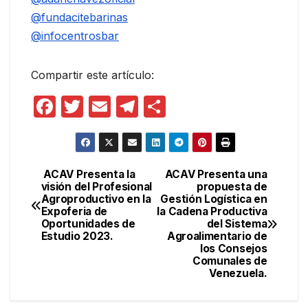
@fundacitebarinas
@infocentrosbar
Compartir este artículo:
F
T
E
T
C
a
w
m
el
o
c
itt
ail
e
m
e
er
gr
p
ACAV Presenta la
ACAV Presenta una
Navegación
visión del Profesional
propuesta de
b
a
ar
Agroproductivo en la
Gestión Logística en
de
o
m
tir
Expoferia de
la Cadena Productiva
Oportunidades de
del Sistema
entradas
o
Estudio 2023.
Agroalimentario de
los Consejos
k
Comunales de
Venezuela.