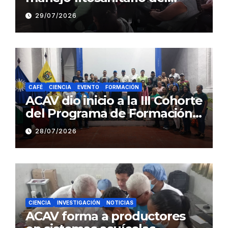
cacao a productores del
29/07/2026
estado Barinas
CAFÉ
CIENCIA
EVENTO
FORMACIÓN
ACAV dio inicio a la III Cohorte
del Programa de Formación
en Producción y Manejo de
28/07/2026
Sistemas Sustentables de
Café
CIENCIA
INVESTIGACIÓN
NOTICIAS
ACAV forma a productores