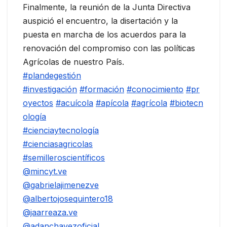
Finalmente, la reunión de la Junta Directiva
auspició el encuentro, la disertación y la
puesta en marcha de los acuerdos para la
renovación del compromiso con las políticas
Agrícolas de nuestro País.
#plandegestión
#investigación
#formación
#conocimiento
#pr
oyectos
#acuícola
#apícola
#agrícola
#biotecn
ología
#cienciaytecnología
#cienciasagricolas
#semilleroscientíficos
@mincyt.ve
@gabrielajimenezve
@albertojosequintero18
@jaarreaza.ve
@adanchavezoficial