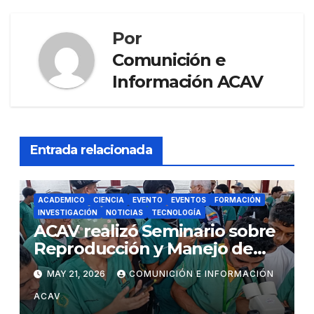
Por
Comunición e
Información ACAV
Entrada relacionada
ACADEMICO
CIENCIA
EVENTO
EVENTOS
FORMACIÓN
INVESTIGACIÓN
NOTICIAS
TECNOLOGÍA
ACAV realizó Seminario sobre
Reproducción y Manejo de
Peces Reofílicos
MAY 21, 2026
COMUNICIÓN E INFORMACIÓN
ACAV