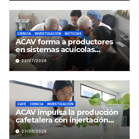
Café
CIENCIA
INVESTIGACIÓN
NOTICIAS
ACAV forma a productores
en sistemas acuícolas
sustentables en Barinas
22/07/2026
CAFÉ
CIENCIA
INVESTIGACIÓN
ACAV impulsa la producción
cafetalera con injertación
hipocotiledonaria
23/06/2026