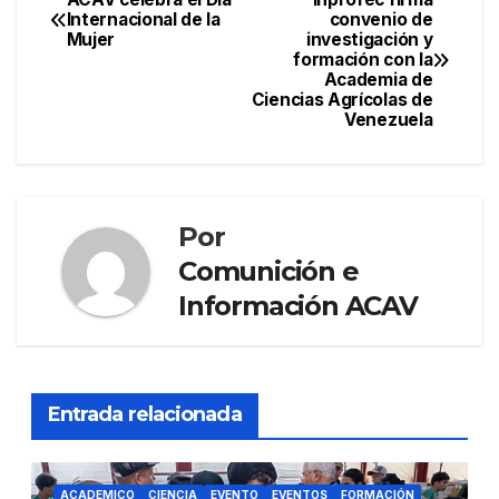
Navegación
Internacional de la
convenio de
b
a
ar
Mujer
investigación y
de
o
m
tir
formación con la
Academia de
entradas
o
Ciencias Agrícolas de
Venezuela
k
Por
Comunición e
Información ACAV
Entrada relacionada
ACADEMICO
CIENCIA
EVENTO
EVENTOS
FORMACIÓN