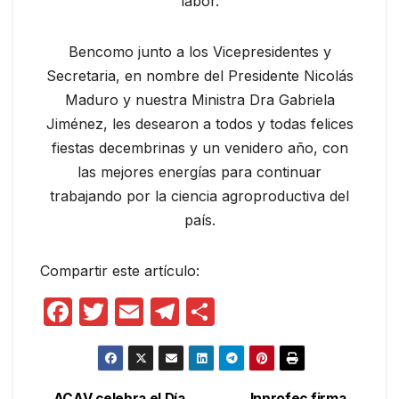
labor.
Bencomo junto a los Vicepresidentes y
Secretaria, en nombre del Presidente Nicolás
Maduro y nuestra Ministra Dra Gabriela
Jiménez, les desearon a todos y todas felices
fiestas decembrinas y un venidero año, con
las mejores energías para continuar
trabajando por la ciencia agroproductiva del
país.
Compartir este artículo:
F
T
E
T
C
a
w
m
el
o
c
itt
ail
e
m
e
er
gr
p
ACAV celebra el Día
Inprofec firma