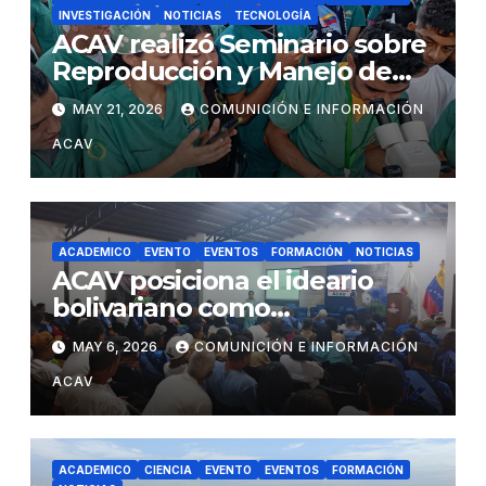
INVESTIGACIÓN
NOTICIAS
TECNOLOGÍA
ACAV realizó Seminario sobre
Reproducción y Manejo de
Peces Reofílicos
MAY 21, 2026
COMUNICIÓN E INFORMACIÓN
ACAV
ACADEMICO
EVENTO
EVENTOS
FORMACIÓN
NOTICIAS
ACAV posiciona el ideario
bolivariano como
fundamento de la soberanía
MAY 6, 2026
COMUNICIÓN E INFORMACIÓN
agrícola nacional
ACAV
ACADEMICO
CIENCIA
EVENTO
EVENTOS
FORMACIÓN