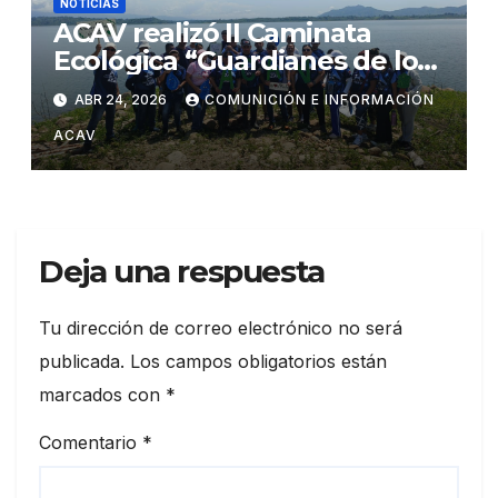
NOTICIAS
ACAV realizó II Caminata
Ecológica “Guardianes de los
Embalses” en el marco del
ABR 24, 2026
COMUNICIÓN E INFORMACIÓN
Día de la Tierra y su 16°
ACAV
aniversario
Deja una respuesta
Tu dirección de correo electrónico no será
publicada.
Los campos obligatorios están
marcados con
*
Comentario
*