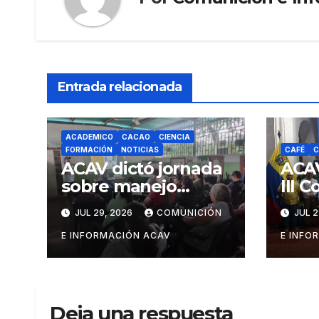
Entrada relacionada
ACADEMICO
CACAO
CIENCIA
FORMACIÓN
NOTICIAS
CAFÉ
C
ACAV dictó jornada
ACAV
sobre manejo
III 
fitosanitario del
Pro
JUL 29, 2026
COMUNICIÓN
JUL 2
cacao a
Form
productores del
Prod
E INFORMACIÓN ACAV
E INFO
estado Barinas
Mane
Sust
Caf
Deja una respuesta