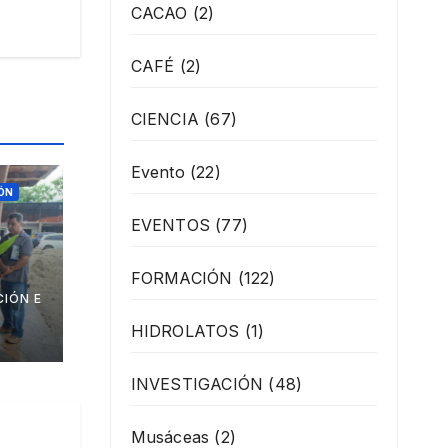
CACAO
(2)
CAFÉ
(2)
CIENCIA
(67)
Evento
(22)
ÓN
EVENTOS
(77)
FORMACIÓN
(122)
IÓN E
os
HIDROLATOS
(1)
ante
INVESTIGACIÓN
(48)
 de
Musáceas
(2)