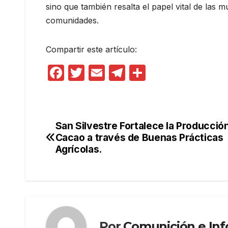
sino que también resalta el papel vital de las m
comunidades.
Compartir este artículo:
F
T
E
T
C
a
w
m
el
o
c
itt
ail
e
m
e
er
gr
p
San Silvestre Fortalece la Producció
Navegación
b
a
ar
Cacao a través de Buenas Prácticas
de
Agrícolas.
o
m
tir
o
entradas
k
Por
Comunición e In