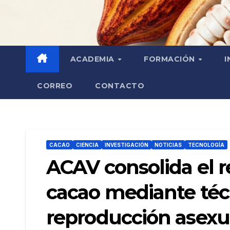
ACADEMIA
FORMACIÓN
I
CORREO
CONTACTO
CACAO
CIENCIA
INVESTIGACIÓN
NOTICIAS
TECNOLOGÍA
ACAV consolida el 
cacao mediante téc
reproducción asexua