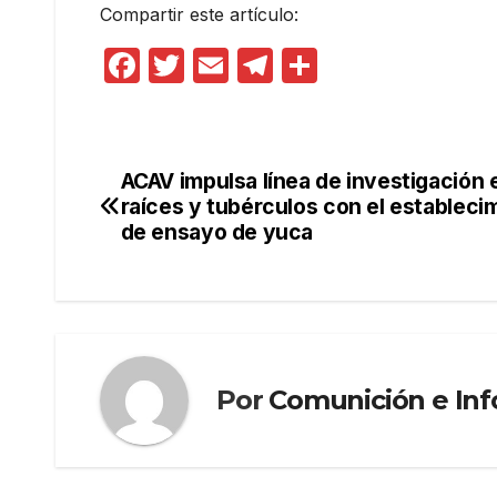
Compartir este artículo:
F
T
E
T
C
a
w
m
el
o
c
itt
ail
e
m
e
er
gr
p
ACAV impulsa línea de investigación 
Navegación
b
a
ar
raíces y tubérculos con el estableci
de
de ensayo de yuca
o
m
tir
o
entradas
k
Por
Comunición e In