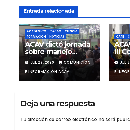
Entrada relacionada
ACADEMICO
CACAO
CIENCIA
FORMACIÓN
NOTICIAS
CAFÉ
C
ACAV dictó jornada
ACAV
sobre manejo
III 
fitosanitario del
Pro
JUL 29, 2026
COMUNICIÓN
JUL 2
cacao a
Form
productores del
Prod
E INFORMACIÓN ACAV
E INFO
estado Barinas
Mane
Sust
Caf
Deja una respuesta
Tu dirección de correo electrónico no será publi