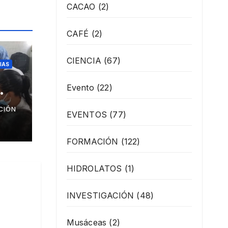
CACAO
(2)
CAFÉ
(2)
CIENCIA
(67)
IAS
Evento
(22)
as
CIÓN
EVENTOS
(77)
FORMACIÓN
(122)
HIDROLATOS
(1)
INVESTIGACIÓN
(48)
Musáceas
(2)