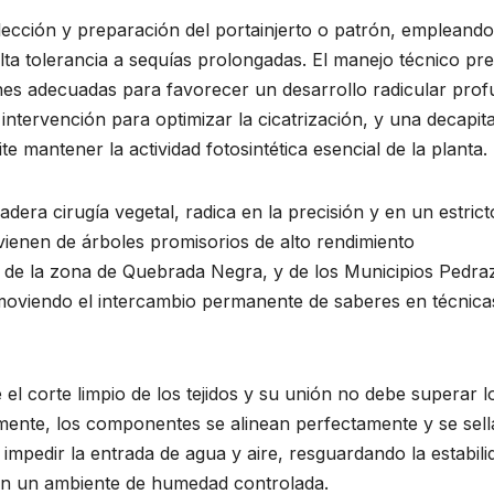
elección y preparación del portainjerto o patrón, empleando
ta tolerancia a sequías prolongadas. El manejo técnico pre
ones adecuadas para favorecer un desarrollo radicular prof
intervención para optimizar la cicatrización, y una decapit
 mantener la actividad fotosintética esencial de la planta.
dera cirugía vegetal, radica en la precisión y en un estrict
vienen de árboles promisorios de alto rendimiento
 de la zona de Quebrada Negra, y de los Municipios Pedra
moviendo el intercambio permanente de saberes en técnica
e el corte limpio de los tejidos y su unión no debe superar l
rmente, los componentes se alinean perfectamente y se sel
impedir la entrada de agua y aire, resguardando la estabili
n en un ambiente de humedad controlada.