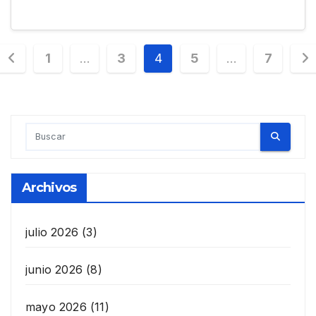
Paginación
1
…
3
4
5
…
7
de
entradas
Archivos
julio 2026
(3)
junio 2026
(8)
mayo 2026
(11)